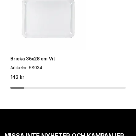
Bricka 36x28 cm Vit
B
Artikelnr:
68034
A
142 kr
1
MISSA INTE NYHETER OCH KAMPANJER