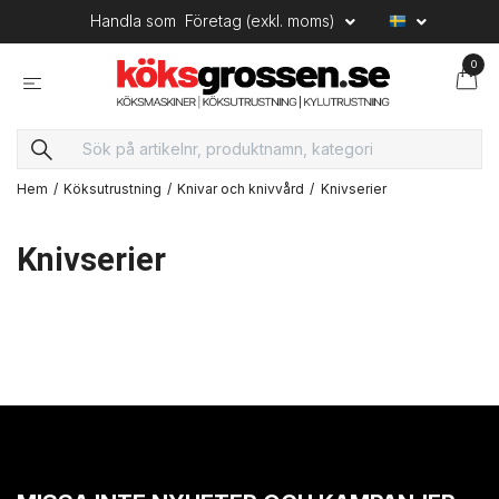
Handla som
Företag (exkl. moms)
0
Hem
Köksutrustning
Knivar och knivvård
Knivserier
Knivserier