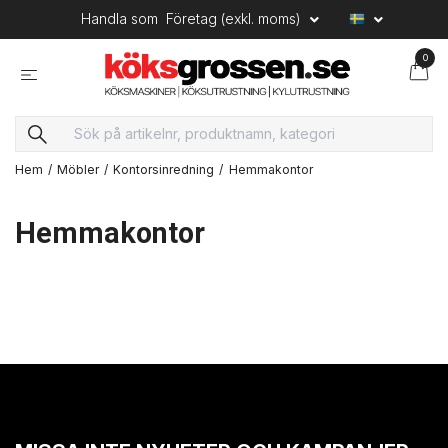
Handla som
Företag (exkl. moms)
0
Hem
Möbler
Kontorsinredning
Hemmakontor
Hemmakontor