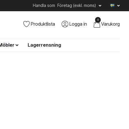
Handla som
Företag (exkl. moms)
0
Produktlista
Logga in
Varukorg
Möbler
Lagerrensning