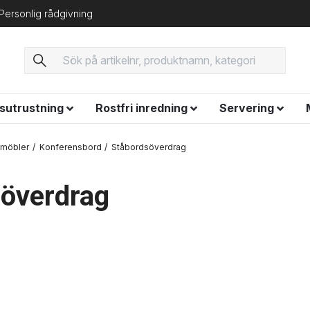
Personlig rådgivning
ysutrustning
Rostfri inredning
Servering
smöbler
Konferensbord
Ståbordsöverdrag
överdrag