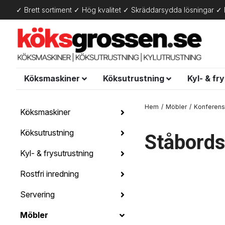
✓ Brett sortiment ✓ Hög kvalitet ✓ Skräddarsydda lösningar ✓ 
Köksmaskiner
Köksutrustning
Kyl- & fr
Hem
Möbler
Konferen
Köksmaskiner
Köksutrustning
Ståbords
Kyl- & frysutrustning
Rostfri inredning
Servering
Möbler