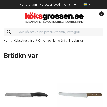
Handla som
Företag (exkl. moms)
0
Hem
Köksutrustning
Knivar och knivvård
Brödknivar
Brödknivar