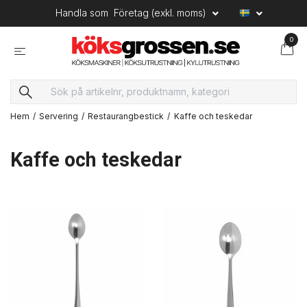
Handla som
Företag (exkl. moms)
0
Hem
Servering
Restaurangbestick
Kaffe och teskedar
Kaffe och teskedar