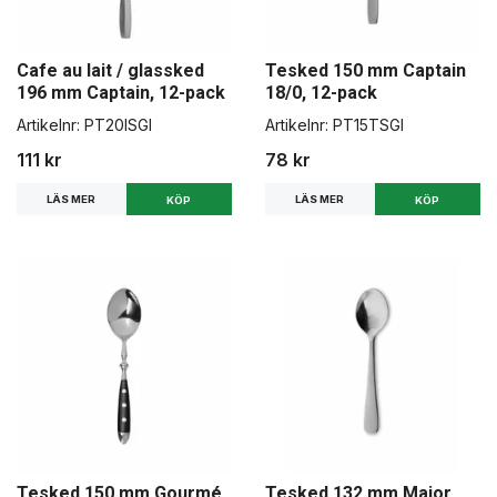
Cafe au lait / glassked
Tesked 150 mm Captain
196 mm Captain, 12-pack
18/0, 12-pack
Artikelnr:
PT20ISGI
Artikelnr:
PT15TSGI
111 kr
78 kr
LÄS MER
LÄS MER
Tesked 150 mm Gourmé,
Tesked 132 mm Major,