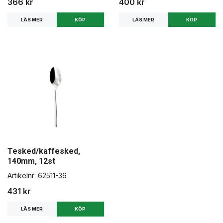
366 kr
400 kr
LÄS MER
LÄS MER
Tesked/kaffesked,
140mm, 12st
Artikelnr:
62511-36
431 kr
LÄS MER