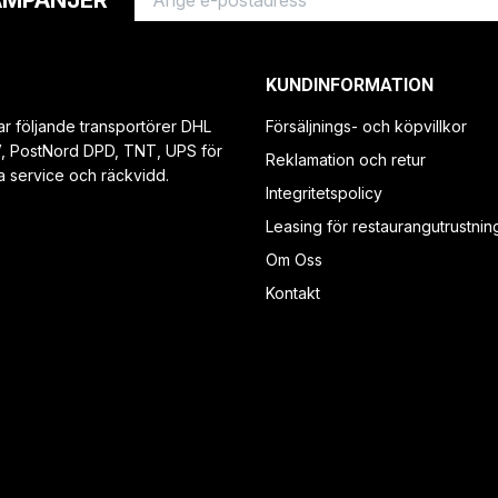
AMPANJER
KUNDINFORMATION
ar följande transportörer DHL
Försäljnings- och köpvillkor
V, PostNord DPD, TNT, UPS för
Reklamation och retur
a service och räckvidd.
Integritetspolicy
Leasing för restaurangutrustnin
Om Oss
Kontakt