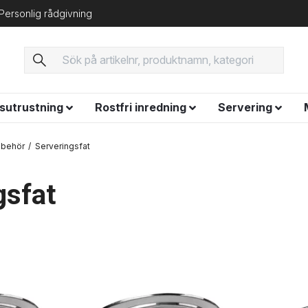
Personlig rådgivning
ysutrustning
Rostfri inredning
Servering
llbehör
Serveringsfat
gsfat