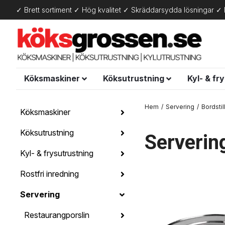
✓ Brett sortiment ✓ Hög kvalitet ✓ Skräddarsydda lösningar ✓ 
Köksmaskiner
Köksutrustning
Kyl- & fr
Hem
Servering
Bordsti
Köksmaskiner
Köksutrustning
Serverin
Kyl- & frysutrustning
Rostfri inredning
Servering
Restaurangporslin