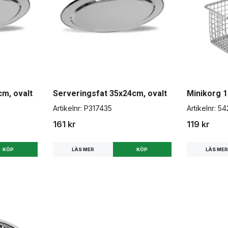
m, ovalt
Serveringsfat 35x24cm, ovalt
Minikorg 
Artikelnr:
P317435
Artikelnr:
54
161 kr
119 kr
LÄS MER
LÄS ME