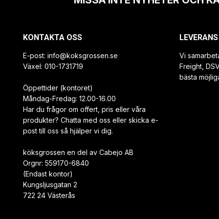
MISSA INTE NYHETER OCH K
KONTAKTA OSS
LEVERANS
E-post:
info@koksgrossen.se
Vi samarbet
Växel: 010-1731719
Freight, DS
bästa möjlig
Öppettider (kontoret)
Måndag-Fredag: 12.00-16.00
Har du frågor om offert, pris eller våra
produkter? Chatta med oss eller skicka e-
post till oss så hjälper vi dig.
köksgrossen en del av Cabejo AB
Orgnr: 559170-6840
(Endast kontor)
Kungsljusgatan 2
722 24 Västerås