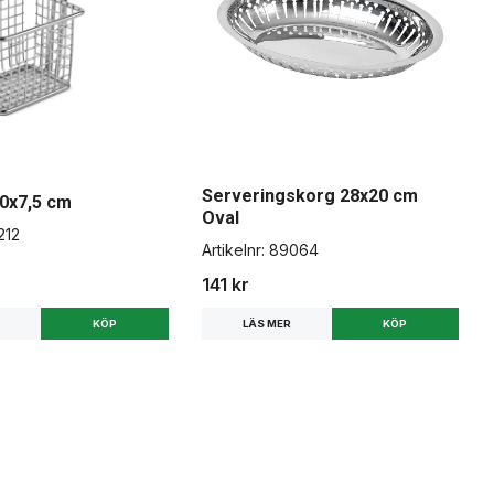
Serveringskorg 28x20 cm
10x7,5 cm
Oval
212
Artikelnr:
89064
141 kr
R
LÄS MER