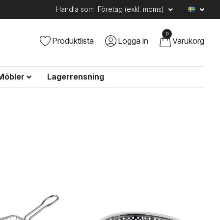
Handla som
Företag (exkl. moms)
0
Produktlista
Logga in
Varukorg
Möbler
Lagerrensning