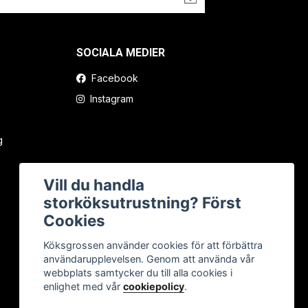
SOCIALA MEDIER
Facebook
Instagram
g
Vill du handla
storköksutrustning? Först
Cookies
Köksgrossen använder cookies för att förbättra
användarupplevelsen. Genom att använda vår
webbplats samtycker du till alla cookies i
enlighet med vår
cookiepolicy
.