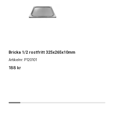
B
Bricka 1/2 rostfritt 325x265x10mm
A
Artikelnr:
P120101
2
188 kr