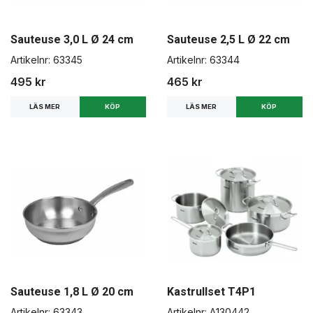
Sauteuse 3,0 L Ø 24 cm
Sauteuse 2,5 L Ø 22 cm
Artikelnr:
63345
Artikelnr:
63344
495 kr
465 kr
LÄS MER
LÄS MER
Sauteuse 1,8 L Ø 20 cm
Kastrullset T4P1
Artikelnr:
63343
Artikelnr:
A130442