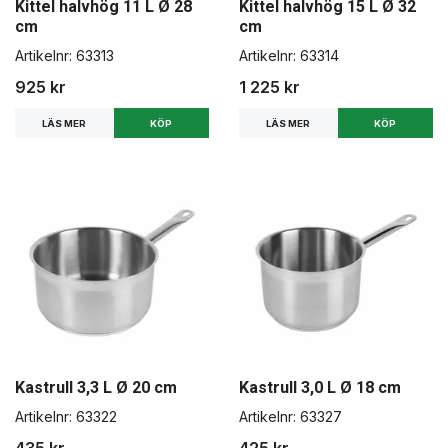
Kittel halvhög 11 L Ø 28
Kittel halvhög 15 L Ø 32
cm
cm
Artikelnr:
63313
Artikelnr:
63314
925 kr
1 225 kr
LÄS MER
LÄS MER
Kastrull 3,3 L Ø 20 cm
Kastrull 3,0 L Ø 18 cm
Artikelnr:
63322
Artikelnr:
63327
435 kr
425 kr