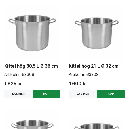
Kittel hög 30,5 L Ø 36 cm
Kittel hög 21 L Ø 32 cm
Artikelnr:
63309
Artikelnr:
63308
1 825 kr
1 600 kr
LÄS MER
LÄS MER