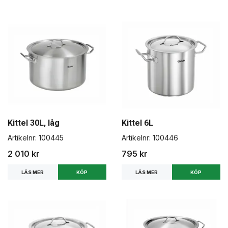
Kittel 30L, låg
Kittel 6L
Artikelnr:
100445
Artikelnr:
100446
2 010 kr
795 kr
LÄS MER
LÄS MER