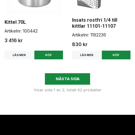
Insats rostfri 1/4 till
Kittel 70L
kittlar 11101-11107
Artikelnr:
100442
Artikelnr:
1192236
3 416 kr
830 kr
LÄS MER
LÄS MER
NÄSTA SIDA
Visar sida 1 av 2, totalt 62 produkter