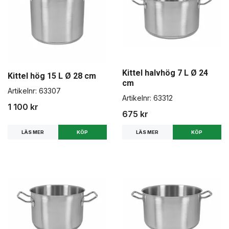
Kittel halvhög 7 L Ø 24
Kittel hög 15 L Ø 28 cm
cm
Artikelnr:
63307
Artikelnr:
63312
1 100 kr
675 kr
LÄS MER
LÄS MER