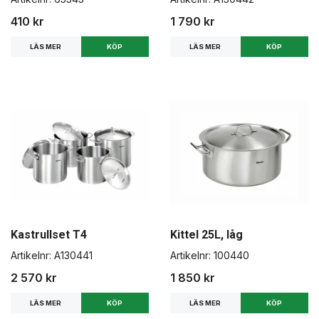
410 kr
1 790 kr
LÄS MER
LÄS MER
Kastrullset T4
Kittel 25L, låg
Artikelnr:
A130441
Artikelnr:
100440
2 570 kr
1 850 kr
LÄS MER
LÄS MER