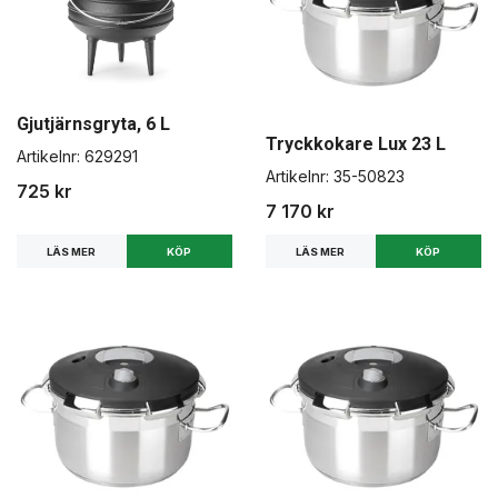
Gjutjärnsgryta, 6 L
Tryckkokare Lux 23 L
Artikelnr:
629291
Artikelnr:
35-50823
725 kr
7 170 kr
LÄS MER
LÄS MER