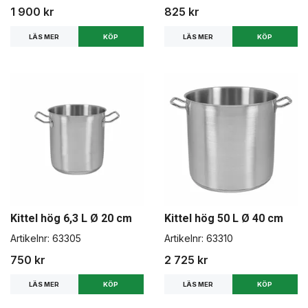
1 900 kr
825 kr
LÄS MER
LÄS MER
Kittel hög 6,3 L Ø 20 cm
Kittel hög 50 L Ø 40 cm
Artikelnr:
63305
Artikelnr:
63310
750 kr
2 725 kr
LÄS MER
LÄS MER