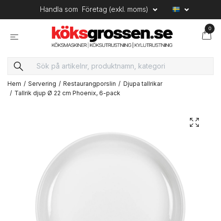
Handla som
Företag (exkl. moms)
0
Hem
Servering
Restaurangporslin
Djupa tallrikar
Tallrik djup Ø 22 cm Phoenix, 6-pack