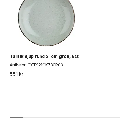
Tallrik djup rund 21cm grön, 6st
T
Artikelnr:
CXTS21CK730P03
A
551 kr
6