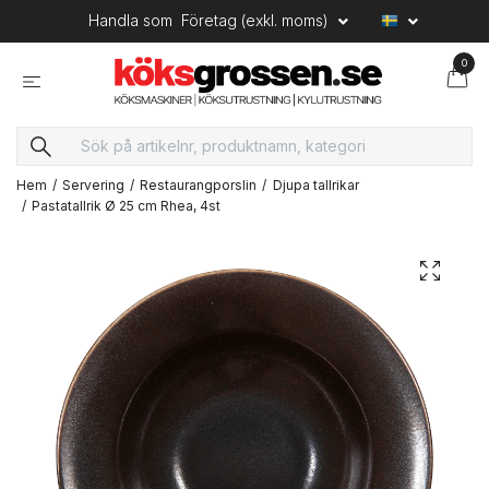
Handla som
Företag (exkl. moms)
0
Hem
Servering
Restaurangporslin
Djupa tallrikar
Pastatallrik Ø 25 cm Rhea, 4st