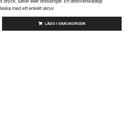
 dryck, såser eller dressingar. En lättöverskådligt
laska med ett enkelt skruv
LÄGG I VARUKORGEN