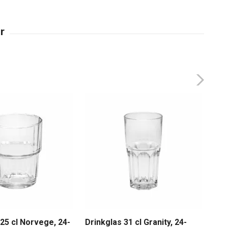
25 cl Norvege, 24-
Drinkglas 31 cl Granity, 24-
Dri