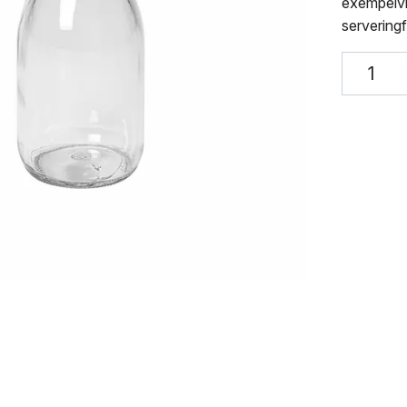
exempelvis
serveringf