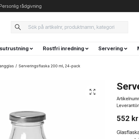
Personlig rådgivning
ysutrustning
Rostfri inredning
Servering
angglas
Serveringsflaska 200 ml, 24-pack
Serv
Artikelnum
Leverantör
552 kr
Glasflaska