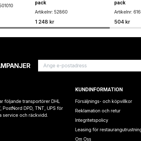
pack
pack
501010
Artikelnr:
52860
Artikelnr:
61
1 248 kr
504 kr
AMPANJER
KUNDINFORMATION
ar följande transportörer DHL
Försäljnings- och köpvillkor
V, PostNord DPD, TNT, UPS för
Reklamation och retur
a service och räckvidd.
Integritetspolicy
Leasing för restaurangutrustnin
Om Oss