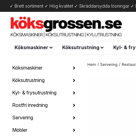
✓ Brett sortiment ✓ Hög kvalitet ✓ Skräddarsydda lösningar ✓ 
Köksmaskiner
Köksutrustning
Kyl- & fr
Hem
Servering
Restaur
Köksmaskiner
Köksutrustning
Kyl- & frysutrustning
Rostfri inredning
Servering
Möbler