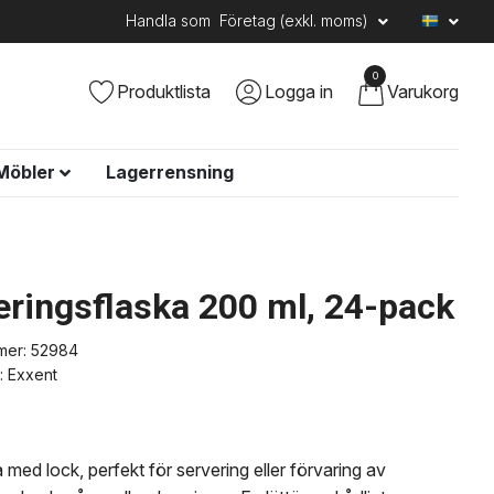
Handla som
Företag (exkl. moms)
0
Produktlista
Logga in
Varukorg
Möbler
Lagerrensning
eringsflaska 200 ml, 24-pack
mer:
52984
:
Exxent
 med lock, perfekt för servering eller förvaring av