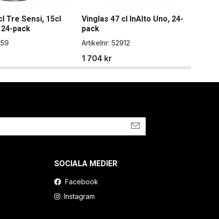
cl Tre Sensi, 15cl
Vinglas 47 cl InAlto Uno, 24-
Vin
 24-pack
pack
Artik
859
Artikelnr:
52912
888
1 704 kr
SOCIALA MEDIER
Facebook
Instagram