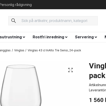
Personlig rådgivning
ysutrustning
Rostfri inredning
Servering
angglas
Vinglas
Vinglas 43 cl InAlto Tre Sensi, 24-pack
Vingl
pack
Artikelnum
Leverantör
1 560 