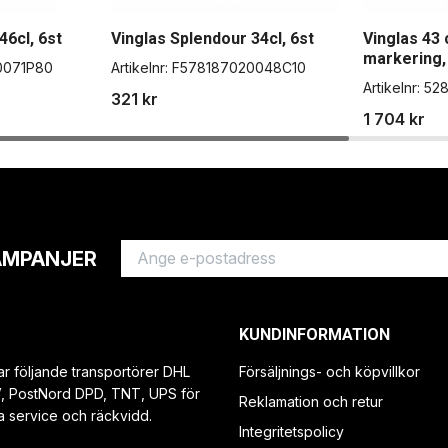
46cl, 6st
Vinglas Splendour 34cl, 6st
Vinglas 43 
markering,
0071P80
Artikelnr:
F578187020048C10
Artikelnr:
52
321 kr
1 704 kr
AMPANJER
KUNDINFORMATION
ar följande transportörer DHL
Försäljnings- och köpvillkor
V, PostNord DPD, TNT, UPS för
Reklamation och retur
a service och räckvidd.
Integritetspolicy