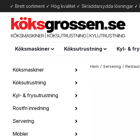
✓ Brett sortiment ✓ Hög kvalitet ✓ Skräddarsydda lösningar ✓ 
Köksmaskiner
Köksutrustning
Kyl- & fr
Hem
Servering
Restaur
Köksmaskiner
Köksutrustning
Kyl- & frysutrustning
Rostfri inredning
Servering
Möbler