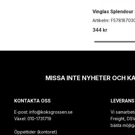
Vinglas Splendour 
Artikelnr:
F57818703
344 kr
MISSA INTE NYHETER OCH K
KONTAKTA OSS
LEVERANS
E-post:
info@koksgrossen.se
Vi samarbet
Växel: 010-1731719
Freight, DS
bästa möjlig
Öppettider (kontoret)