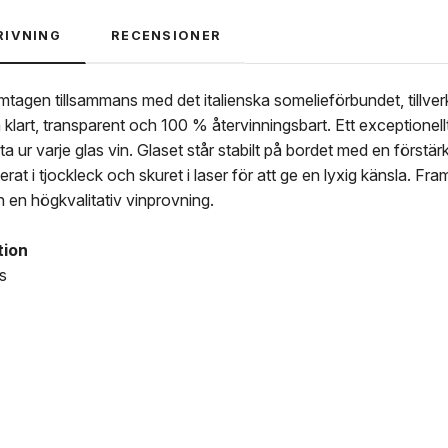
RIVNING
RECENSIONER
ramtagen tillsammans med det italienska somelieförbundet, tillverk
a klart, transparent och 100 % återvinningsbart. Ett exceptione
ta ur varje glas vin. Glaset står stabilt på bordet med en förstär
erat i tjockleck och skuret i laser för att ge en lyxig känsla.
en högkvalitativ vinprovning.
tion
ss