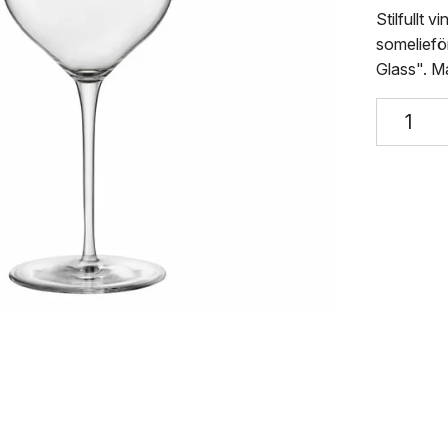
Stilfullt 
somelieför
Glass". Ma