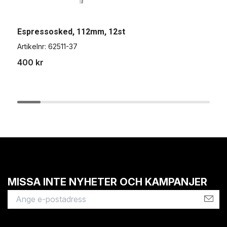
Espressosked, 112mm, 12st
E
Artikelnr:
62511-37
A
400 kr
3
MISSA INTE NYHETER OCH KAMPANJER