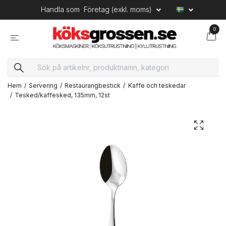
Handla som
Företag (exkl. moms)
0
Hem
Servering
Restaurangbestick
Kaffe och teskedar
Tesked/kaffesked, 135mm, 12st