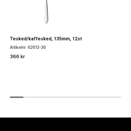
Tesked/kaffesked, 135mm, 12st
E
Artikelnr:
62613-36
A
366 kr
3