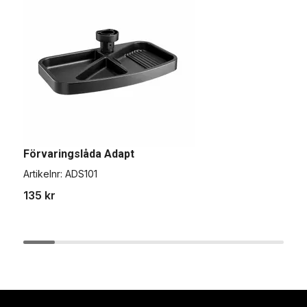
Förvaringslåda Adapt
S
Artikelnr:
ADS101
A
135 kr
2