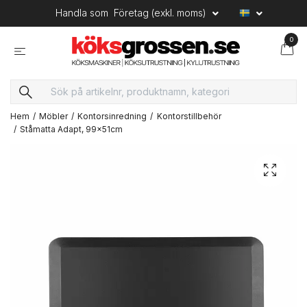
Handla som
Företag (exkl. moms)
0
Hem
Möbler
Kontorsinredning
Kontorstillbehör
Ståmatta Adapt, 99x51cm