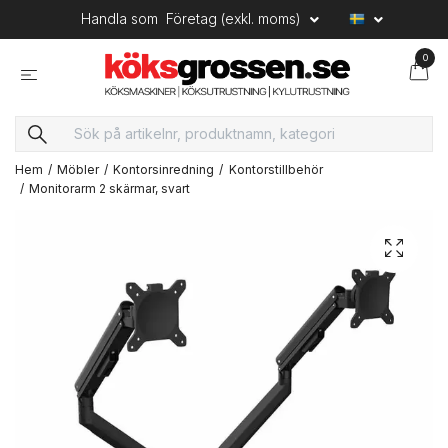
Handla som
Företag (exkl. moms)
0
Hem
Möbler
Kontorsinredning
Kontorstillbehör
Monitorarm 2 skärmar, svart