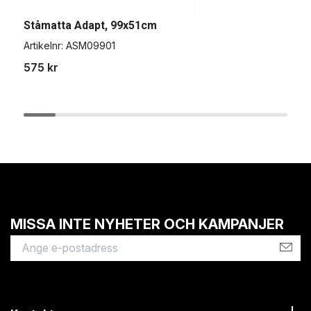
Ståmatta Adapt, 99x51cm
S
Artikelnr:
ASM09901
A
575 kr
4
MISSA INTE NYHETER OCH KAMPANJER