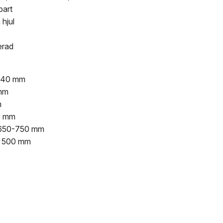
bart
 hjul
erad
1040 mm
 mm
m
0 mm
: 650-750 mm
: 500 mm