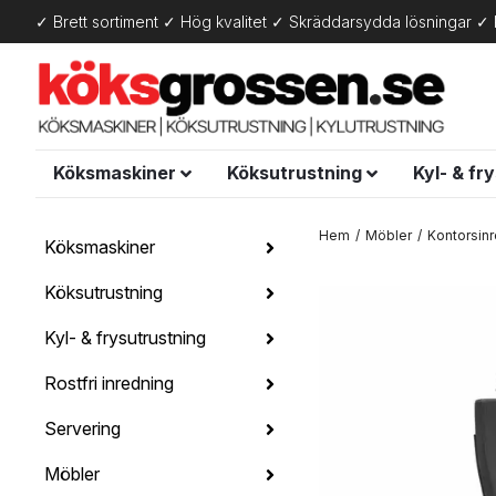
✓ Brett sortiment ✓ Hög kvalitet ✓ Skräddarsydda lösningar ✓ 
Köksmaskiner
Köksutrustning
Kyl- & fr
Hem
Möbler
Kontorsin
Köksmaskiner
Köksutrustning
Kyl- & frysutrustning
Rostfri inredning
Servering
Möbler