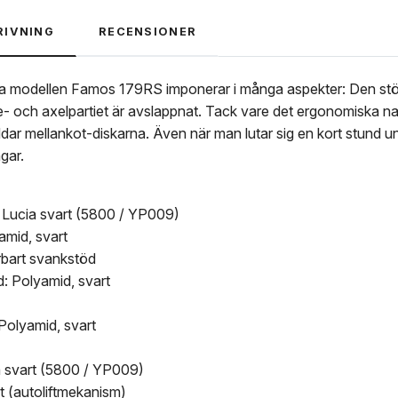
RIVNING
RECENSIONER
a modellen Famos 179RS imponerar i många aspekter: Den stöd
ke- och axelpartiet är avslappnat. Tack vare det ergonomiska n
yddar mellankot-diskarna. Även när man lutar sig en kort stund u
gar.
 Lucia svart (5800 / YP009)
amid, svart
rbart svankstöd
: Polyamid, svart
Polyamid, svart
ia svart (5800 / YP009)
rt (autoliftmekanism)