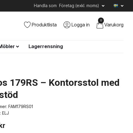
Handla som
Företag (exkl. moms)
0
Produktlista
Logga in
Varukorg
Möbler
Lagerrensning
s 179RS – Kontorsstol med
stöd
mer:
FAM179RS01
:
ELJ
kr