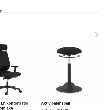
 En kontorsstol
Aktiv balanspall
Sit
omiska