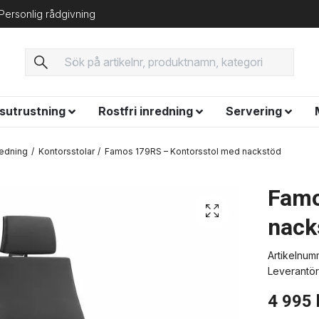
Personlig rådgivning
ysutrustning
Rostfri inredning
Servering
redning
Kontorsstolar
Famos 179RS – Kontorsstol med nackstöd
Famo
nack
Artikelnum
Leverantör
4 995 