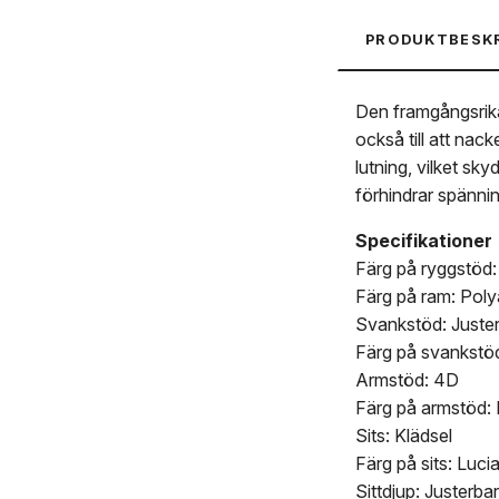
PRODUKTBESK
Den framgångsrik
också till att nac
lutning, vilket sk
förhindrar spännin
Specifikationer
Färg på ryggstöd:
Färg på ram: Poly
Svankstöd: Juste
Färg på svankstöd
Armstöd: 4D
Färg på armstöd: 
Sits: Klädsel
Färg på sits: Luc
Sittdjup: Justerba