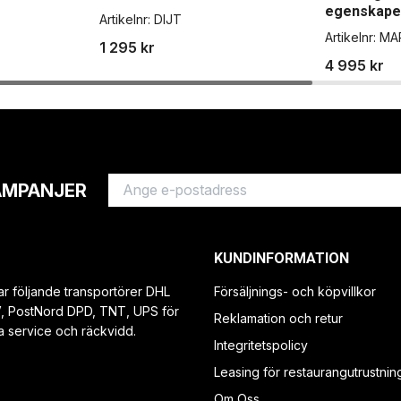
egenskape
Artikelnr:
DIJT
Artikelnr:
MA
1 295 kr
4 995 kr
AMPANJER
KUNDINFORMATION
ar följande transportörer DHL
Försäljnings- och köpvillkor
V, PostNord DPD, TNT, UPS för
Reklamation och retur
a service och räckvidd.
Integritetspolicy
Leasing för restaurangutrustnin
Om Oss