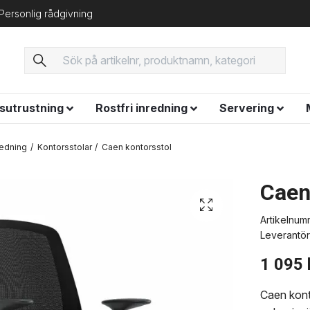
Personlig rådgivning
ysutrustning
Rostfri inredning
Servering
redning
Kontorsstolar
Caen kontorsstol
Caen
Artikelnum
Leverantör
1 095 
Caen konto