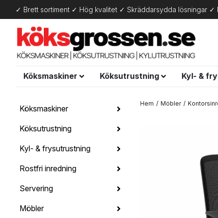
✓ Brett sortiment ✓ Hög kvalitet ✓ Skräddarsydda lösningar ✓ 
Köksmaskiner
Köksutrustning
Kyl- & fr
Hem
Möbler
Kontorsin
Köksmaskiner
Köksutrustning
Kyl- & frysutrustning
Rostfri inredning
Servering
Möbler