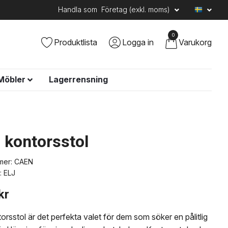
Handla som
Företag (exkl. moms)
0
Produktlista
Logga in
Varukorg
Möbler
Lagerrensning
 kontorsstol
mer:
CAEN
:
ELJ
kr
rsstol är det perfekta valet för dem som söker en pålitlig