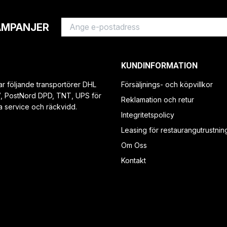
AMPANJER
KUNDINFORMATION
ar följande transportörer DHL
Försäljnings- och köpvillkor
V, PostNord DPD, TNT, UPS för
Reklamation och retur
a service och räckvidd.
Integritetspolicy
Leasing för restaurangutrustnin
Om Oss
Kontakt