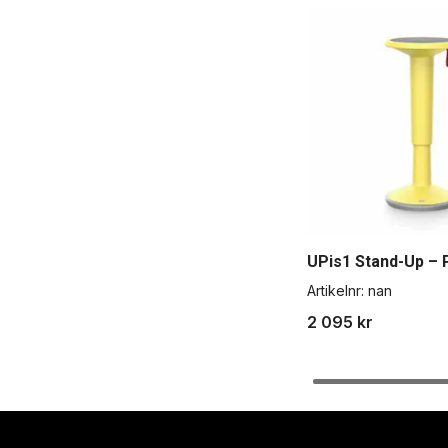
UPis1 Stand-Up – P
Artikelnr:
nan
2 095 kr