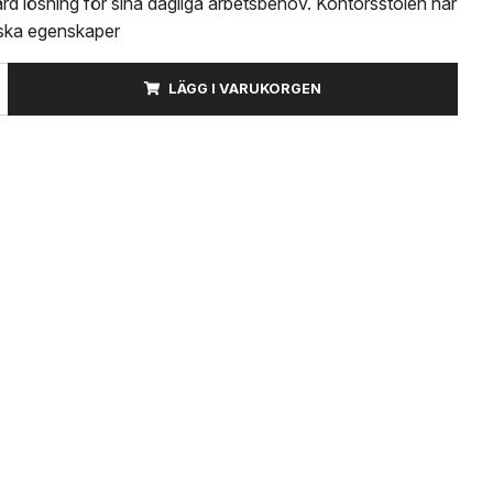
rd lösning för sina dagliga arbetsbehov. Kontorsstolen har
ska egenskaper
LÄGG I VARUKORGEN