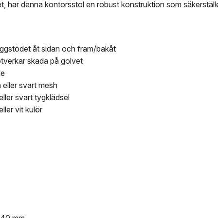
t, har denna kontorsstol en robust konstruktion som säkerställ
ryggstödet åt sidan och fram/bakåt
tverkar skada på golvet
le
 eller svart mesh
eller svart tygklädsel
ller vit kulör