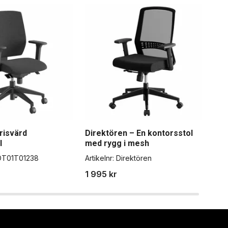
risvärd
Direktören – En kontorsstol
EVE
l
med rygg i mesh
kon
OT01T01238
Artikelnr:
Direktören
Artik
1 995 kr
5 2