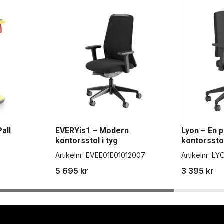
all
EVERYis1 – Modern
Lyon – En p
kontorsstol i tyg
kontorssto
Artikelnr:
EVEE01E01012007
Artikelnr:
LY
5 695 kr
3 395 kr