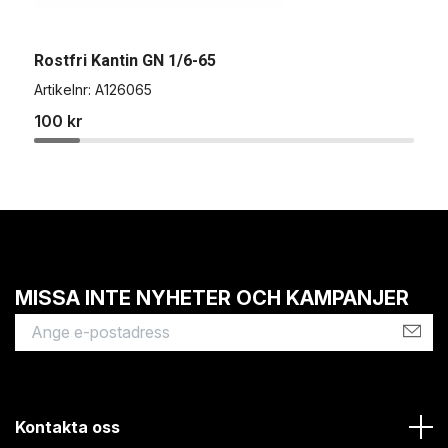
Rostfri Kantin GN 1/6-65
R
Artikelnr:
A126065
A
100 kr
1
MISSA INTE NYHETER OCH KAMPANJER
Kontakta oss