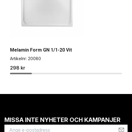
Melamin Form GN 1/1-20 Vit
M
Artikelnr:
20080
A
298 kr
3
MISSA INTE NYHETER OCH KAMPANJER