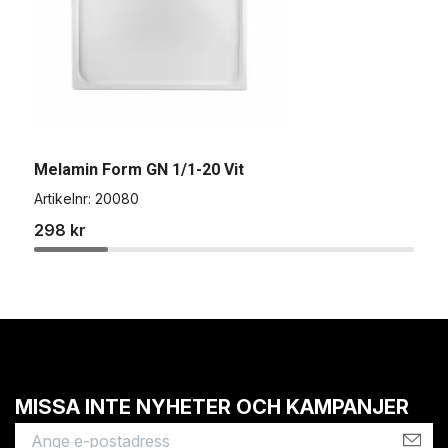
Melamin Form GN 1/1-20 Vit
M
Artikelnr:
20080
A
298 kr
2
MISSA INTE NYHETER OCH KAMPANJER