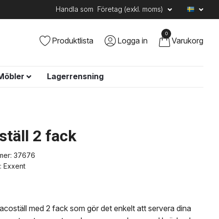
Handla som
Företag (exkl. moms)
0
Produktlista
Logga in
Varukorg
Möbler
Lagerrensning
täll 2 fack
mer:
37676
:
Exxent
tacoställ med 2 fack som gör det enkelt att servera dina