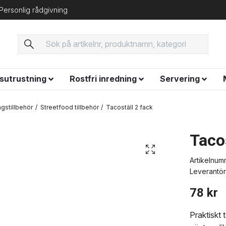
Personlig rådgivning
ysutrustning
Rostfri inredning
Servering
ngstillbehör
Streetfood tillbehör
Tacoställ 2 fack
Tacos
Artikelnum
Leverantör
78 kr
Praktiskt 