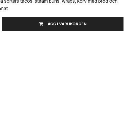
ika sorters tacos, steam buns, wraps, korv med bröd och
nnat
LÄGG I VARUKORGEN