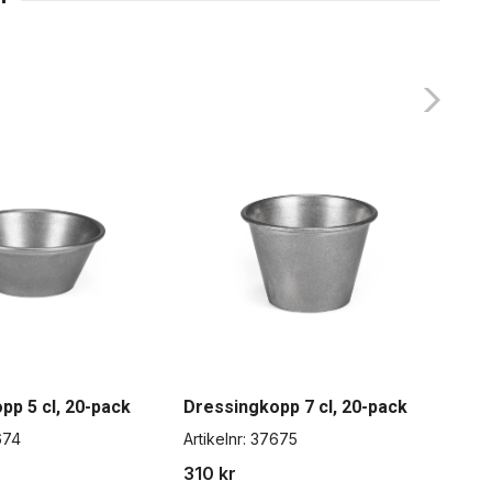
pp 5 cl, 20-pack
Dressingkopp 7 cl, 20-pack
Min
674
Artikelnr:
37675
Artik
310 kr
119