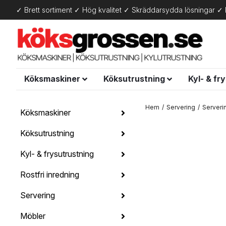
✓ Brett sortiment ✓ Hög kvalitet ✓ Skräddarsydda lösningar ✓ 
Köksmaskiner
Köksutrustning
Kyl- & fr
Hem
Servering
Serveri
Köksmaskiner
Köksutrustning
Kyl- & frysutrustning
Rostfri inredning
Servering
Möbler