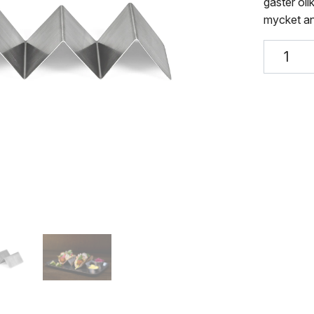
gäster ol
mycket a