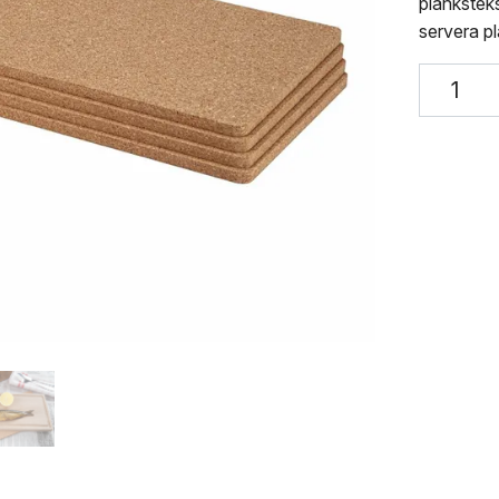
plankstek
servera p