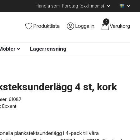
Handla som
Företag (exkl. moms)
0
Produktlista
Logga in
Varukorg
Möbler
Lagerrensning
ksteksunderlägg 4 st, kork
mer:
61087
:
Exxent
nella plankstektsunderlägg i 4-pack till våra