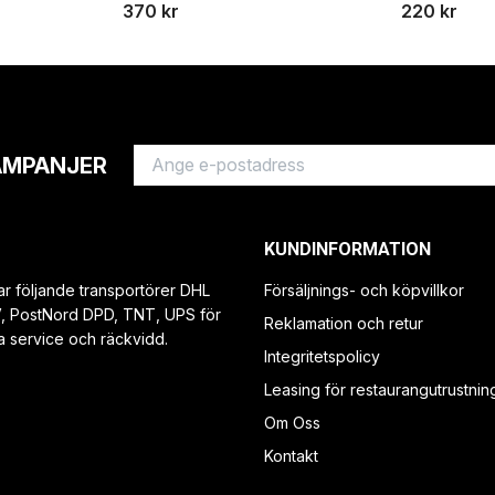
370 kr
220 kr
AMPANJER
KUNDINFORMATION
ar följande transportörer DHL
Försäljnings- och köpvillkor
V, PostNord DPD, TNT, UPS för
Reklamation och retur
a service och räckvidd.
Integritetspolicy
Leasing för restaurangutrustnin
Om Oss
Kontakt