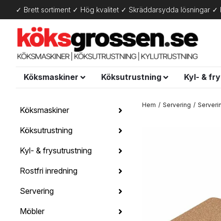
✓ Brett sortiment ✓ Hög kvalitet ✓ Skräddarsydda lösningar ✓ 
Köksmaskiner
Köksutrustning
Kyl- & fr
Hem
Servering
Serveri
Köksmaskiner
Köksutrustning
Kyl- & frysutrustning
Rostfri inredning
Servering
Möbler