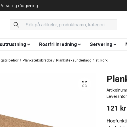
Personlig rådgivning
ysutrustning
Rostfri inredning
Servering
ngstillbehör
Planksteksbrädor
Planksteksunderlägg 4 st, kork
Plan
Artikelnum
Leverantör
121 kr
Högfunktio