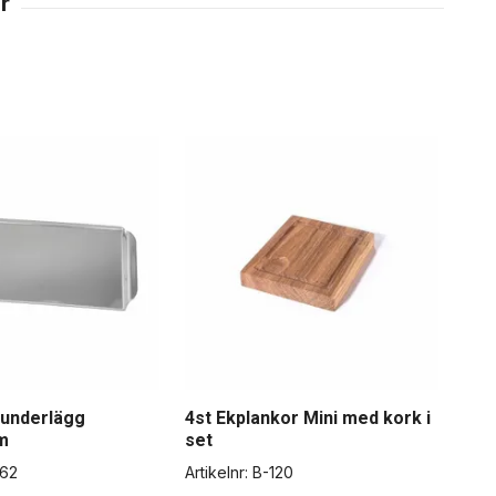
sunderlägg
4st Ekplankor Mini med kork i
m
set
62
Artikelnr:
B-120