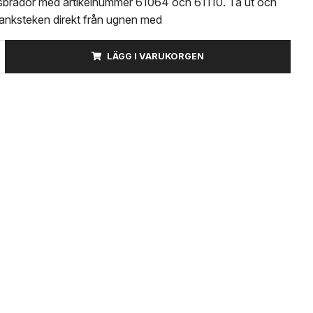
sbrädor med artikelnummer 61064 och 61110. Ta ut och
lanksteken direkt från ugnen med
LÄGG I VARUKORGEN