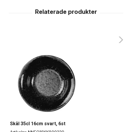
Skål 35cl 16cm svart, 6st
S