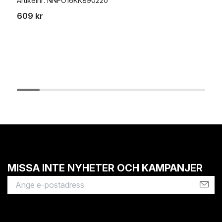
Artikelnr:
NNFO16KK890220
A
609 kr
1
MISSA INTE NYHETER OCH KAMPANJER