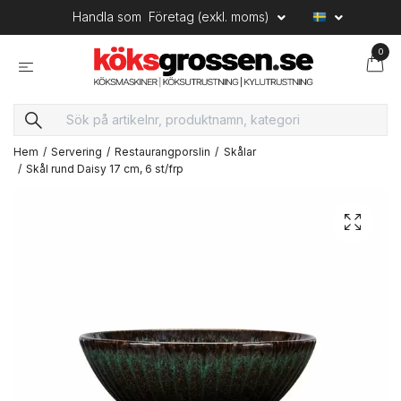
Handla som
Företag (exkl. moms)
0
Hem
Servering
Restaurangporslin
Skålar
Skål rund Daisy 17 cm, 6 st/frp