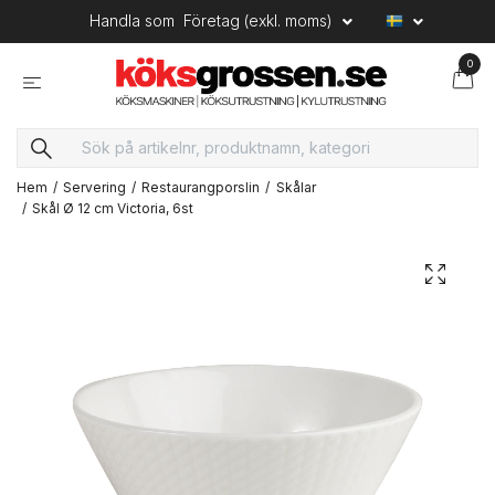
Handla som
Företag (exkl. moms)
0
Hem
Servering
Restaurangporslin
Skålar
Skål Ø 12 cm Victoria, 6st