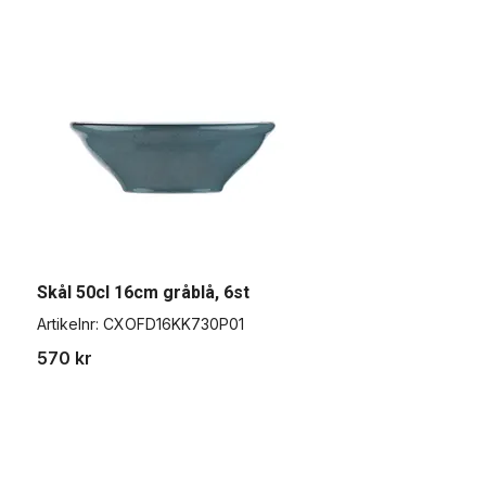
Skål 50cl 16cm gråblå, 6st
S
Artikelnr:
CXOFD16KK730P01
A
570 kr
7