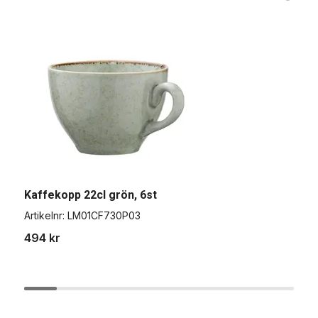
Kaffekopp 22cl grön, 6st
M
Artikelnr:
LM01CF730P03
A
494 kr
1