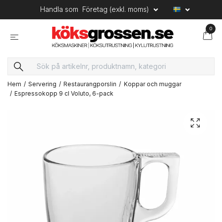
Handla som
Företag (exkl. moms)
0
Hem
Servering
Restaurangporslin
Koppar och muggar
Espressokopp 9 cl Voluto, 6-pack