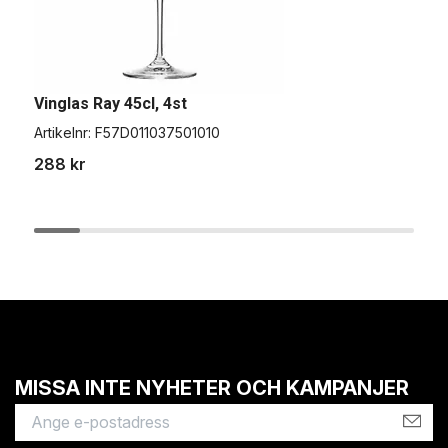
Vinglas Ray 45cl, 4st
V
Artikelnr:
F57D011037501010
A
288 kr
3
MISSA INTE NYHETER OCH KAMPANJER