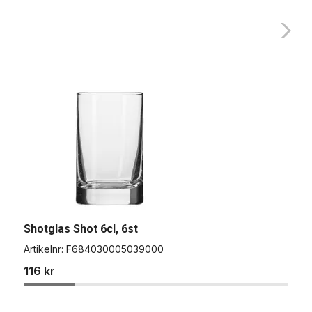
Shotglas Shot 6cl, 6st
S
Artikelnr:
F684030005039000
A
116 kr
8