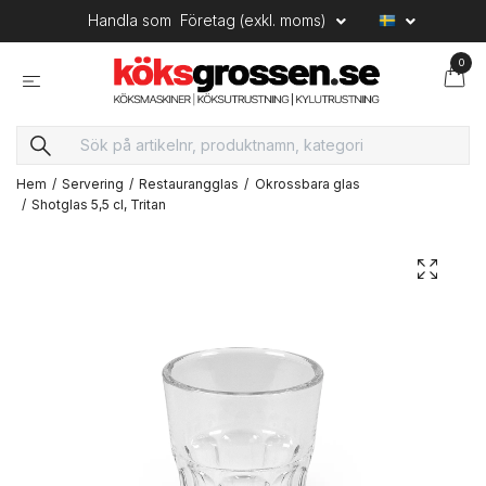
Handla som
Företag (exkl. moms)
0
Hem
Servering
Restaurangglas
Okrossbara glas
Shotglas 5,5 cl, Tritan