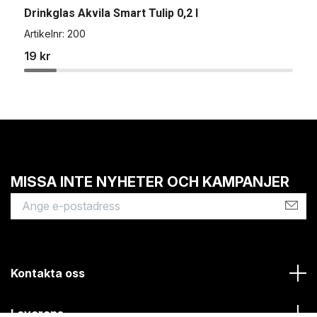
Ö
Drinkglas Akvila Smart Tulip 0,2 l
A
Artikelnr:
200
2
19 kr
MISSA INTE NYHETER OCH KAMPANJER
Kontakta oss
Leverans