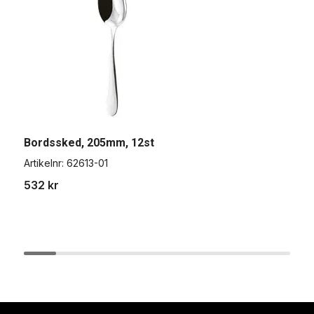
Bordssked, 205mm, 12st
M
Artikelnr:
62613-01
A
532 kr
2