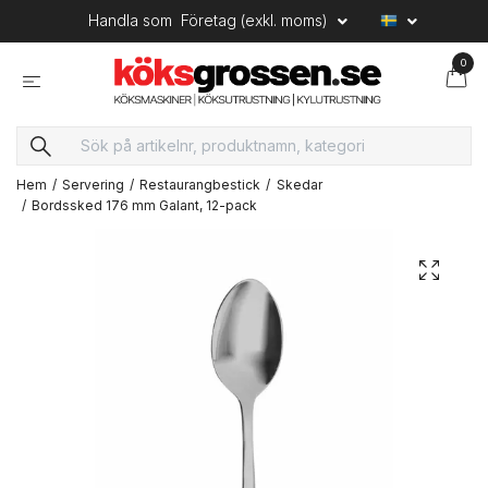
Handla som
Företag (exkl. moms)
0
Hem
Servering
Restaurangbestick
Skedar
Bordssked 176 mm Galant, 12-pack