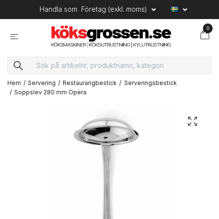
Handla som
Företag (exkl. moms)
0
Hem
Servering
Restaurangbestick
Serveringsbestick
Soppslev 280 mm Opera