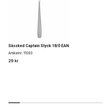
Såssked Captain Styck 18/0 EAN
T
Artikelnr:
11093
A
29 kr
1