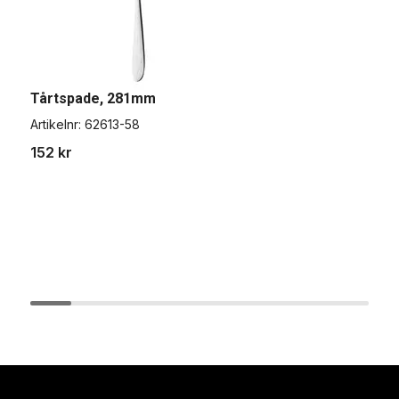
Tårtspade, 281mm
Artikelnr:
62613-58
152 kr
S
p
A
4