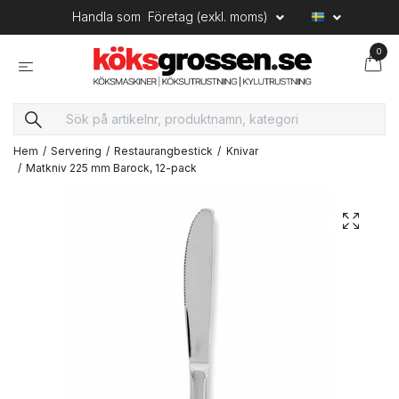
Handla som
Företag (exkl. moms)
0
Hem
Servering
Restaurangbestick
Knivar
Matkniv 225 mm Barock, 12-pack