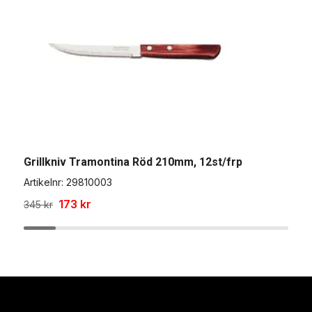
F
A
5
Grillkniv Tramontina Röd 210mm, 12st/frp
Artikelnr:
29810003
173 kr
345 kr