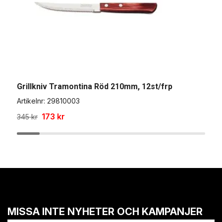
D
A
Grillkniv Tramontina Röd 210mm, 12st/frp
3
Artikelnr:
29810003
173 kr
345 kr
MISSA INTE NYHETER OCH KAMPANJER