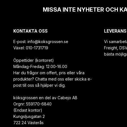
MISSA INTE NYHETER OCH K
KONTAKTA OSS
LEVERANS
E-post:
info@koksgrossen.se
Vi samarbet
Växel: 010-1731719
Freight, DS
bästa möjlig
Öppettider (kontoret)
Måndag-Fredag: 12.00-16.00
Har du frågor om offert, pris eller våra
produkter? Chatta med oss eller skicka e-
post till oss så hjälper vi dig.
köksgrossen en del av Cabejo AB
Orgnr: 559170-6840
(Endast kontor)
Kungsljusgatan 2
722 24 Västerås