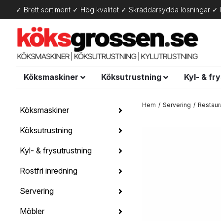
✓ Brett sortiment ✓ Hög kvalitet ✓ Skräddarsydda lösningar ✓ 
Köksmaskiner
Köksutrustning
Kyl- & fr
Hem
Servering
Restaur
Köksmaskiner
Köksutrustning
Kyl- & frysutrustning
Rostfri inredning
Servering
Möbler