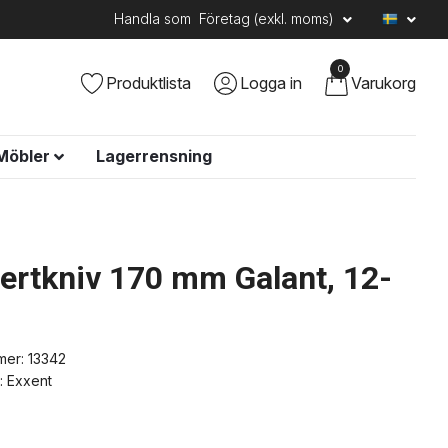
Handla som
Företag (exkl. moms)
0
Produktlista
Logga in
Varukorg
Möbler
Lagerrensning
ertkniv 170 mm Galant, 12-
mer:
13342
:
Exxent