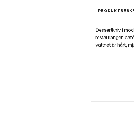
PRODUKTBESK
Dessertkniv i moder
restauranger, café
vattnet är hårt, mj