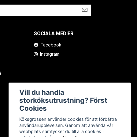
SOCIALA MEDIER
Facebook
Instagram
g
Vill du handla
storköksutrustning? Först
Cookies
Köksgrossen använder cookies för att förbättra
användarupplevelsen. Genom att använda vår
webbplats samtycker du till alla cookies i