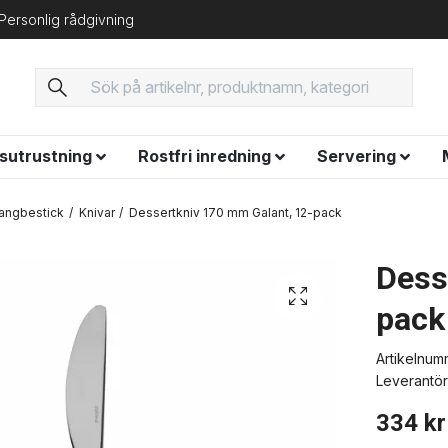
Personlig rådgivning
ysutrustning
Rostfri inredning
Servering
angbestick
Knivar
Dessertkniv 170 mm Galant, 12-pack
Dess
pack
Artikelnum
Leverantör
334 kr