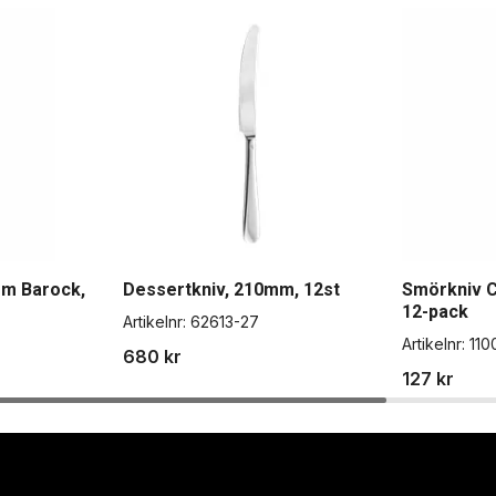
mm Barock,
Dessertkniv, 210mm, 12st
Smörkniv C
12-pack
Artikelnr:
62613-27
Artikelnr:
110
680 kr
127 kr