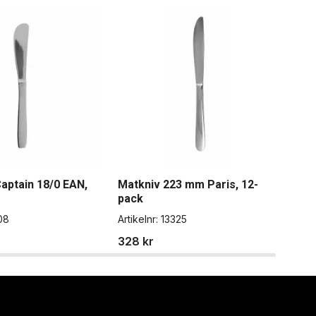
aptain 18/0 EAN,
Matkniv 223 mm Paris, 12-
Bor
pack
pac
08
Artikelnr:
13325
Artik
328 kr
361