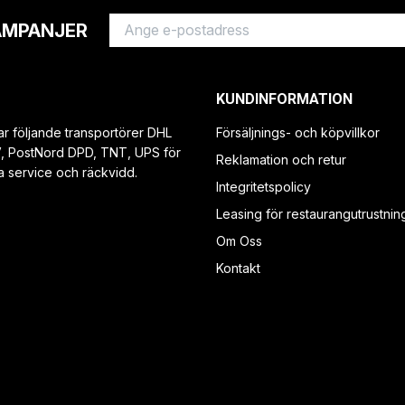
AMPANJER
KUNDINFORMATION
ar följande transportörer DHL
Försäljnings- och köpvillkor
V, PostNord DPD, TNT, UPS för
Reklamation och retur
a service och räckvidd.
Integritetspolicy
Leasing för restaurangutrustnin
Om Oss
Kontakt