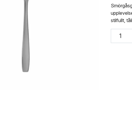
Smörgåsgaf
upplevelser
stilfullt, t