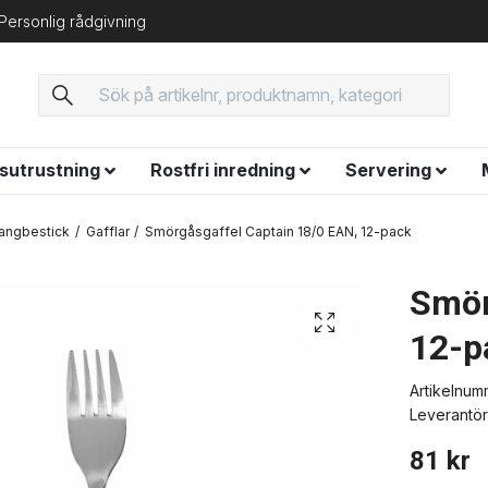
Personlig rådgivning
ysutrustning
Rostfri inredning
Servering
angbestick
Gafflar
Smörgåsgaffel Captain 18/0 EAN, 12-pack
Smör
12-p
Artikelnum
Leverantör
81 kr