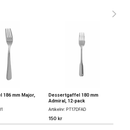
l 186 mm Major,
Dessertgaffel 180 mm
Bak
Admiral, 12-pack
Cap
01
Artikelnr:
PT17DFAD
Artik
150 kr
88 