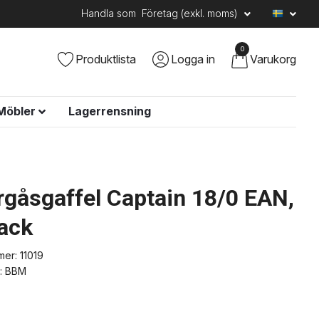
Handla som
Företag (exkl. moms)
0
Produktlista
Logga in
Varukorg
Möbler
Lagerrensning
gåsgaffel Captain 18/0 EAN,
ack
mer:
11019
:
BBM