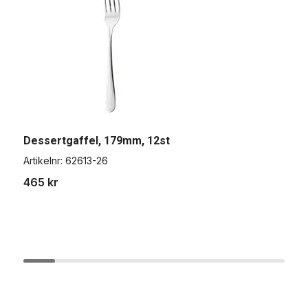
Dessertgaffel, 179mm, 12st
Artikelnr:
62613-26
B
465 kr
A
1