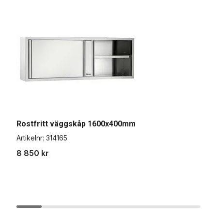
Rostfritt väggskåp 1600x400mm
R
Artikelnr:
314165
A
8 850 kr
7