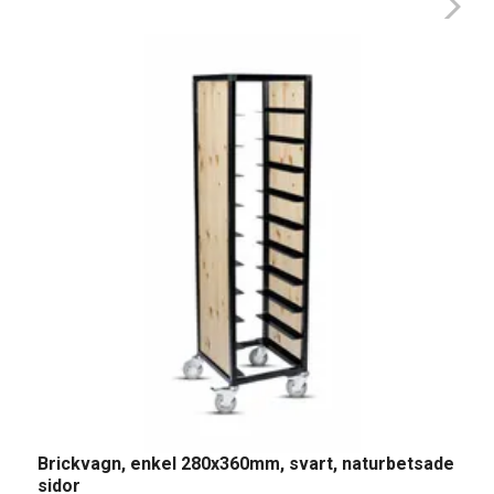
B
A
Brickvagn, enkel 280x360mm, svart, naturbetsade
5
sidor