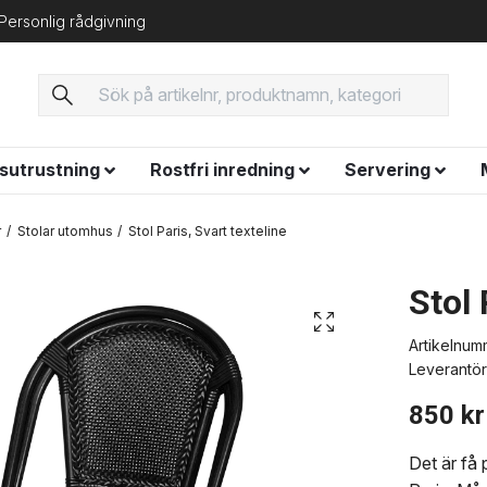
Personlig rådgivning
ysutrustning
Rostfri inredning
Servering
r
Stolar utomhus
Stol Paris, Svart texteline
Stol 
Artikelnum
Leverantör
850 kr
Det är få 