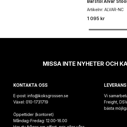
Barstol Alvar Stoo
Artikelnr:
ALVAR-NC
1 095 kr
MISSA INTE NYHETER OCH K
KONTAKTA OSS
LEVERANS
E-post:
info@koksgrossen.se
Vi samarbet
Växel: 010-1731719
Freight, DS
bästa möjlig
Öppettider (kontoret)
Måndag-Fredag: 12.00-16.00
Har du frågor om offert, pris eller våra