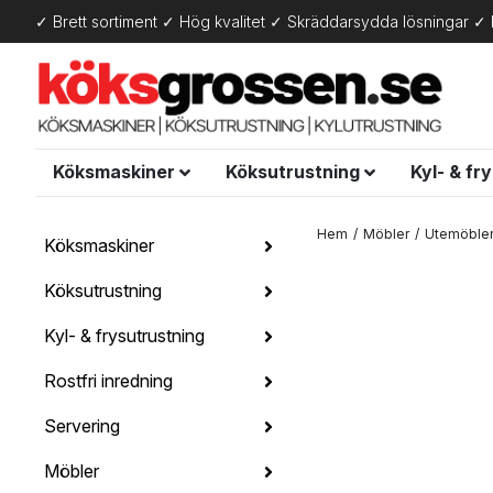
✓ Brett sortiment ✓ Hög kvalitet ✓ Skräddarsydda lösningar ✓ 
Köksmaskiner
Köksutrustning
Kyl- & fr
Hem
Möbler
Utemöble
Köksmaskiner
Köksutrustning
Kyl- & frysutrustning
Rostfri inredning
Servering
Möbler