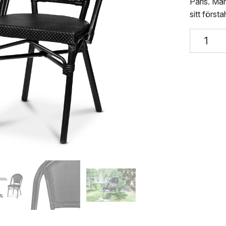
Paris. Må
sitt först