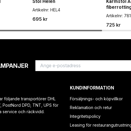
l
Stol Helen
Karmstol Al
fiberrottin
Artikelnr:
HEL4
Artikelnr:
781
695 kr
725 kr
AMPANJER
KUNDINFORMATION
ar följande transportörer DHL
Försäljnings- och köpvillkor
V, PostNord DPD, TNT, UPS för
Reklamation och retur
a service och räckvidd.
Integritetspolicy
Leasing för restaurangutrustnin