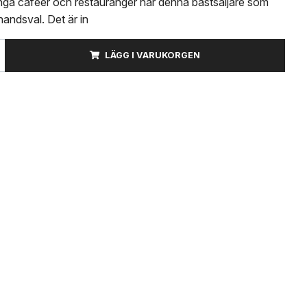
nga caféer och restauranger har denna bästsäljare som
ahandsval. Det är in
LÄGG I VARUKORGEN