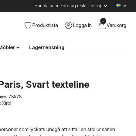
Handla som
Företag (exkl. moms)
0
Produktlista
Logga in
Varukorg
Möbler
Lagerrensning
Paris, Svart texteline
mer:
78578
:
Xirbi
personer som lyckats undgå att sitta i en stol ur serien