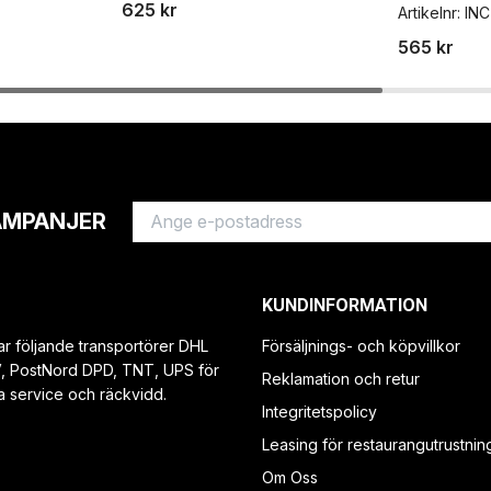
625 kr
Artikelnr:
INC
565 kr
AMPANJER
KUNDINFORMATION
ar följande transportörer DHL
Försäljnings- och köpvillkor
V, PostNord DPD, TNT, UPS för
Reklamation och retur
a service och räckvidd.
Integritetspolicy
Leasing för restaurangutrustnin
Om Oss