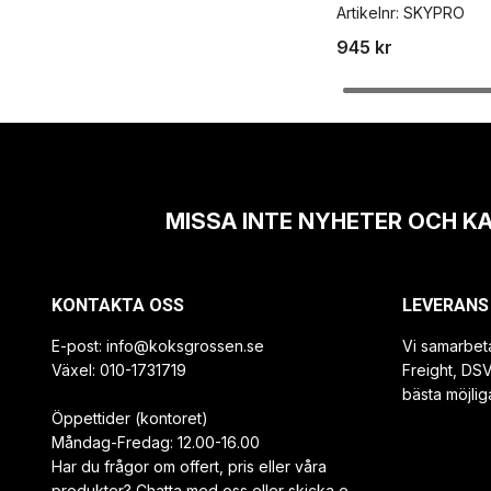
Artikelnr:
SKYPRO
945 kr
MISSA INTE NYHETER OCH K
KONTAKTA OSS
LEVERANS
E-post:
info@koksgrossen.se
Vi samarbet
Växel: 010-1731719
Freight, DS
bästa möjlig
Öppettider (kontoret)
Måndag-Fredag: 12.00-16.00
Har du frågor om offert, pris eller våra
produkter? Chatta med oss eller skicka e-