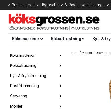
✓ Brett sortiment ✓ Hög kvalitet ✓ Skräddarsydda lösningar ✓ 
Köksmaskiner
Köksutrustning
Kyl- & fr
Hem
Möbler
Utemöble
Köksmaskiner
Köksutrustning
Kyl- & frysutrustning
Rostfri inredning
Servering
Möbler