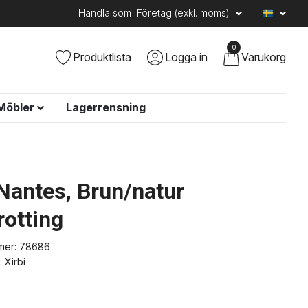
Handla som
Företag (exkl. moms)
0
Produktlista
Logga in
Varukorg
Möbler
Lagerrensning
 Nantes, Brun/natur
rotting
mer:
78686
:
Xirbi