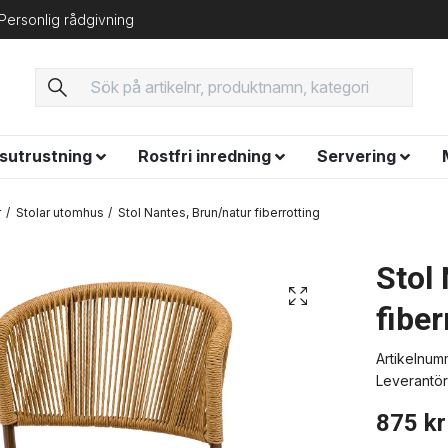
Personlig rådgivning
ysutrustning
Rostfri inredning
Servering
r
Stolar utomhus
Stol Nantes, Brun/natur fiberrotting
Stol
fiber
Artikelnum
Leverantör
875 kr