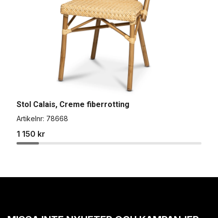
Stol Calais, Creme fiberrotting
S
Artikelnr:
78668
A
1 150 kr
8