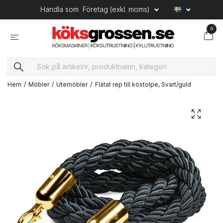
Handla som
Företag (exkl. moms)
0
Hem
Möbler
Utemöbler
Flätat rep till köstolpe, Svart/guld