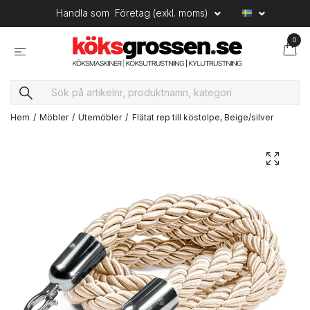
Handla som
Företag (exkl. moms)
0
Hem
Möbler
Utemöbler
Flätat rep till köstolpe, Beige/silver