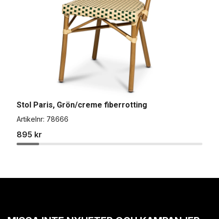
Stol Paris, Grön/creme fiberrotting
B
Artikelnr:
78666
A
895 kr
1