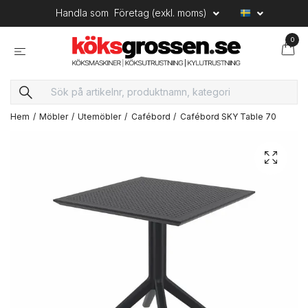
Handla som
Företag (exkl. moms)
0
Hem
Möbler
Utemöbler
Cafébord
Cafébord SKY Table 70