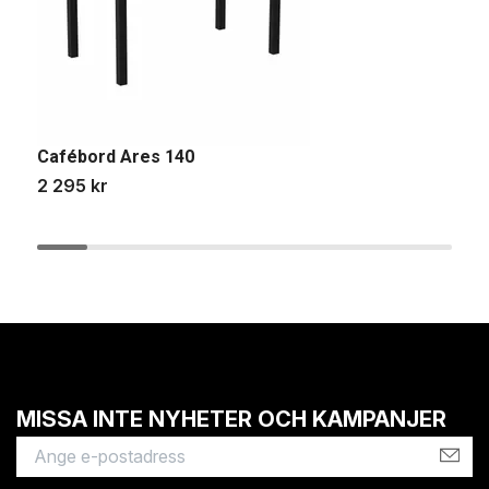
Cafébord Ares 140
B
2 295 kr
1
MISSA INTE NYHETER OCH KAMPANJER