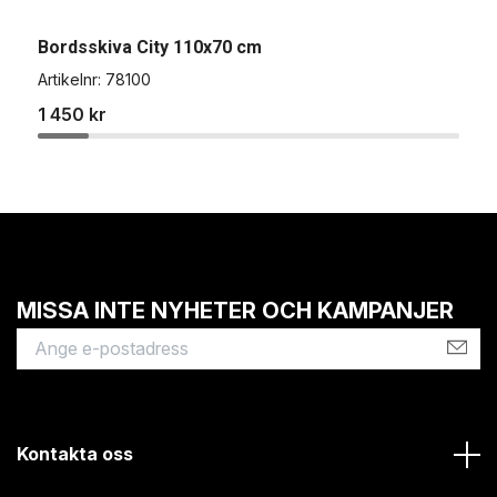
Bordsskiva City 110x70 cm
B
Artikelnr:
78100
A
1 450 kr
7
MISSA INTE NYHETER OCH KAMPANJER
Kontakta oss