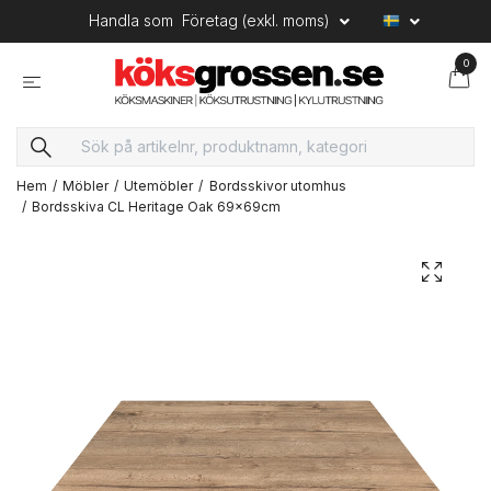
Handla som
Företag (exkl. moms)
0
Hem
Möbler
Utemöbler
Bordsskivor utomhus
Bordsskiva CL Heritage Oak 69x69cm