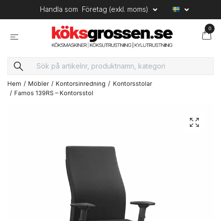
Handla som
Företag (exkl. moms)
0
Hem
Möbler
Kontorsinredning
Kontorsstolar
Famos 139RS – Kontorsstol