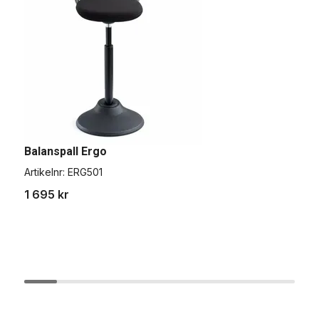
Balanspall Ergo
E
Artikelnr:
ERG501
A
1 695 kr
5