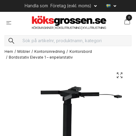
Handla som
Företag (exkl. moms)
0
Hem
Möbler
Kontorsinredning
Kontorsbord
Bordsstativ Elevate 1 – enpelarstativ