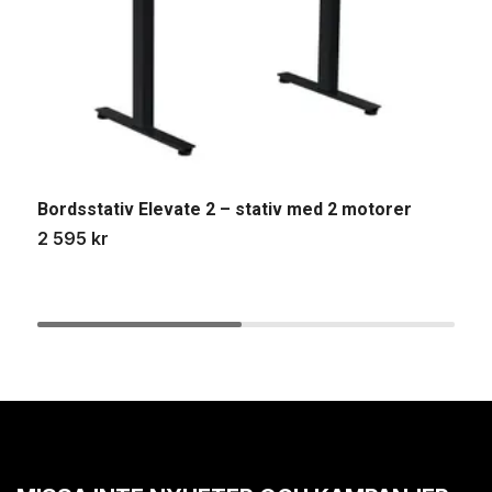
Bordsstativ Elevate 2 – stativ med 2 motorer
2 595 kr
B
l
2