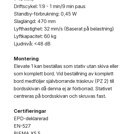
Driftscykel: 1:9 - 1 min/9 min paus
Standby-förbrukning: 0,45 W
Slaglängd: 470 mm
Lyfthastighet: 32 mm/s (Baserat på belastning)
Lyftkapacitet: 60 kg
Ljudnivå: <48 dB
Montering
Elevate 1 kan beställas som stativ utan skiva eller
som komplett bord. Vid beställning av komplett
bord medföljer självborrande träskruv (PZ 2) till
bordsskivan då denna ej är förborrad. Stativet
centreras på bordsskivan och skruvas fast.
Certifieringar
EPD-deklarerad
EN-527
BIFMA X5.5