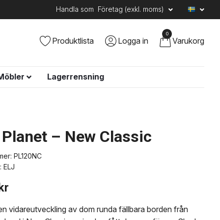
Handla som
Företag (exkl. moms)
0
Produktlista
Logga in
Varukorg
Möbler
Lagerrensning
 Planet – New Classic
mer:
PL120NC
:
ELJ
kr
 en vidareutveckling av dom runda fällbara borden från