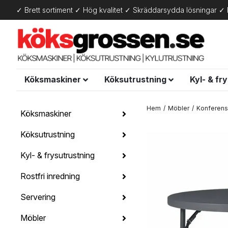
✓ Brett sortiment ✓ Hög kvalitet ✓ Skräddarsydda lösningar ✓ 
Köksmaskiner
Köksutrustning
Kyl- & fr
Hem
Möbler
Konferen
Köksmaskiner
Köksutrustning
Kyl- & frysutrustning
Rostfri inredning
Servering
Möbler