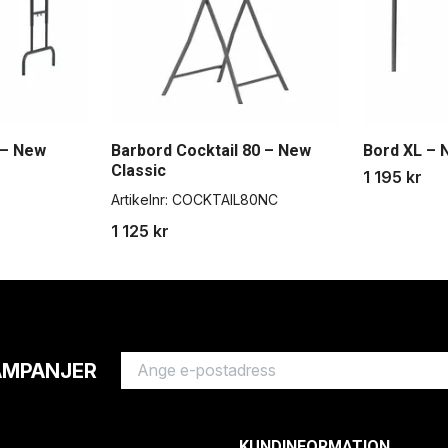
 – New
Barbord Cocktail 80 – New
Bord XL – 
Classic
1 195 kr
Artikelnr:
COCKTAIL80NC
1 125 kr
AMPANJER
KUNDINFORMATION