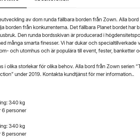
reutveckling av dom runda fällbara borden från Zown. Alla bord 
ilja borden från konkurrenterna. Det fällbara Planet bordet har
husbruk. Den runda bordsskivan är producerad i högdensitetspol
ed många smarta finesser. Vi har dukar och specialtillverkade va
m- och utomhus och är populära till event, fester, banketter 
s i olika storlekar för olika behov. Alla bord från Zown serie
ction” under 2019. Kontakta kundtjänst för mer information..
ing: 340 kg
r 6 personer
ing: 340 kg
r 8 personer