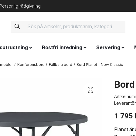
Personlig rådgivning
ysutrustning
Rostfri inredning
Servering
smöbler
Konferensbord
Fällbara bord
Bord Planet – New Classic
Bord
Artikelnum
Leverantör
1 795 
Planet är