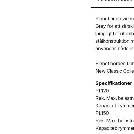
Planet är en vida
Grey för att särsk
lämpligt för utom
stålkonstruktion m
användas både ino
Planet borden finn
New Classic Colle
Specifikationer
PL120
Rek. Max. belastn
Kapacitet: rymme
PL150
Rek. Max. belastn
Kapacitet: rymme