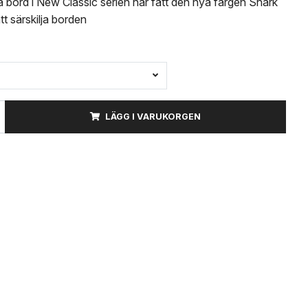
a bord i New Classic serien har fått den nya färgen Shark
tt särskilja borden
LÄGG I VARUKORGEN