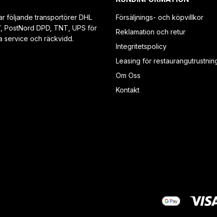
ar följande transportörer DHL
Försäljnings- och köpvillkor
V, PostNord DPD, TNT, UPS för
Reklamation och retur
a service och räckvidd.
Integritetspolicy
Leasing för restaurangutrustnin
Om Oss
Kontakt