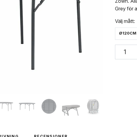
Zown. All
Grey för a
Välj mått:
Ø120CM
RIVNING
RECENSIONER