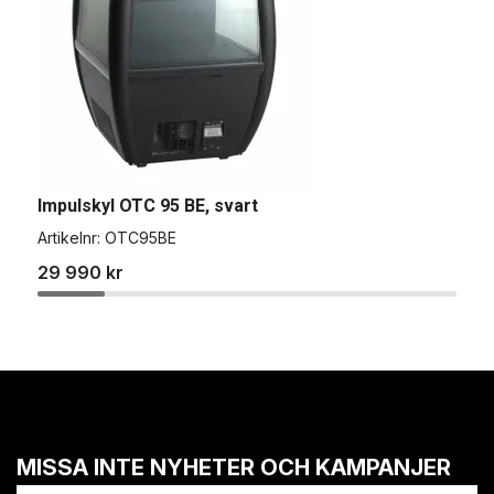
Impulskyl OTC 95 BE, svart
S
Artikelnr:
OTC95BE
A
29 990 kr
5
MISSA INTE NYHETER OCH KAMPANJER