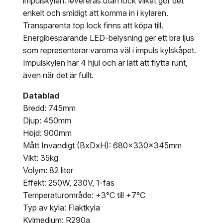
impulskylen. levereras utan lock vilket gör det
enkelt och smidigt att komma in i kylaren.
Transparenta top lock finns att köpa till.
Energibesparande LED-belysning ger ett bra ljus
som representerar varorna väl i impuls kylskåpet.
Impulskylen har 4 hjul och är lätt att flytta runt,
även när det är fullt.
Datablad
Bredd: 745mm
Djup: 450mm
Höjd: 900mm
Mått Invändigt (BxDxH): 680x330x345mm
Vikt: 35kg
Volym: 82 liter
Effekt: 250W, 230V, 1-fas
Temperaturområde: +3°C till +7°C
Typ av kyla: Fläktkyla
Kylmedium: R290a