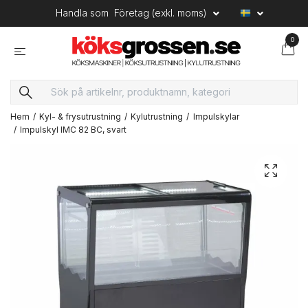
Handla som
Företag (exkl. moms)
0
Hem
Kyl- & frysutrustning
Kylutrustning
Impulskylar
Impulskyl IMC 82 BC, svart